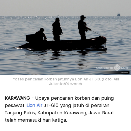
Proses pencarian korban jatuhnya Lion Air JT-610. (Foto: Arif
Julianto/Okezone)
KARAWANG
- Upaya pencarian korban dan puing
pesawat
Lion Air
JT-610 yang jatuh di perairan
Tanjung Pakis, Kabupaten Karawang, Jawa Barat
telah memasuki hari ketiga.