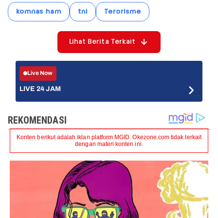
komnas ham
tni
Terorisme
Lihat Berita Terkait
Live Now
LIVE 24 JAM