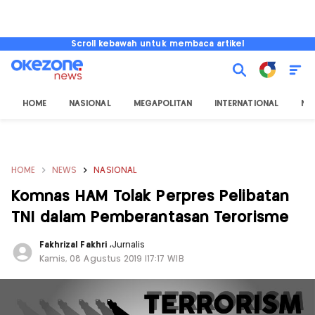
Scroll kebawah untuk membaca artikel
HOME
NASIONAL
MEGAPOLITAN
INTERNATIONAL
NU
HOME
NEWS
NASIONAL
Komnas HAM Tolak Perpres Pelibatan
TNI dalam Pemberantasan Terorisme
Fakhrizal Fakhri
,
Jurnalis
Kamis, 08 Agustus 2019 |17:17 WIB