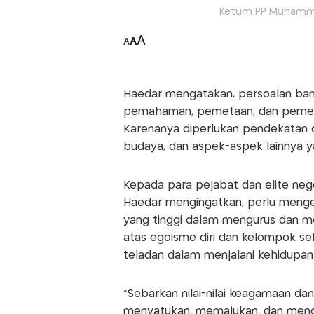
Ketum PP Muhammad
A
A
A
Haedar mengatakan, persoalan ban
pemahaman, pemetaan, dan pemec
Karenanya diperlukan pendekatan dar
budaya, dan aspek-aspek lainnya ya
Kepada para pejabat dan elite ne
Haedar mengingatkan, perlu meng
yang tinggi dalam mengurus dan m
atas egoisme diri dan kelompok se
teladan dalam menjalani kehidupan
"Sebarkan nilai-nilai keagamaan d
menyatukan, memajukan, dan menc