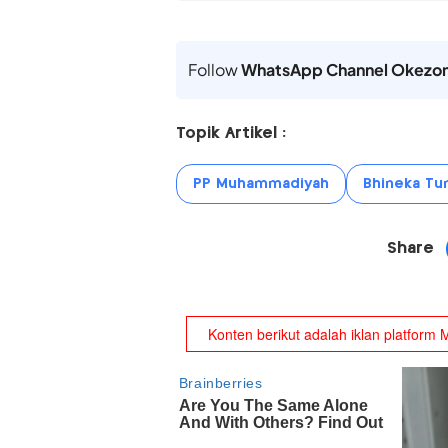
Follow
WhatsApp Channel Okezo
Topik Artikel :
PP Muhammadiyah
Bhineka Tun
Share