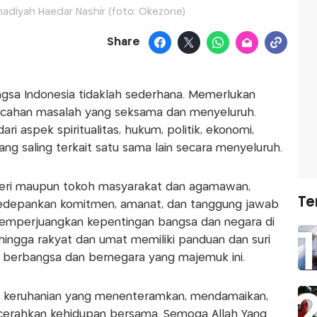
iyah Haedar Nashir (foto: Okezone)
Share
gsa Indonesia tidaklah sederhana. Memerlukan
ahan masalah yang seksama dan menyeluruh.
i aspek spiritualitas, hukum, politik, ekonomi,
ng saling terkait satu sama lain secara menyeluruh.
geri maupun tokoh masyarakat dan agamawan,
Te
edepankan komitmen, amanat, dan tanggung jawab
emperjuangkan kepentingan bangsa dan negara di
hingga rakyat dan umat memiliki panduan dan suri
 berbangsa dan bernegara yang majemuk ini.
an keruhanian yang menenteramkan, mendamaikan,
erahkan kehidupan bersama. Semoga Allah Yang