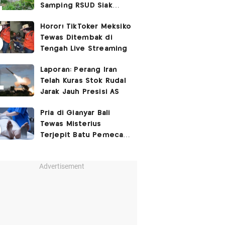
Samping RSUD Siak
Akibat Suntikan
Horor! TikToker Meksiko
Rocuronium
Tewas Ditembak di
Tengah Live Streaming
Laporan: Perang Iran
Telah Kuras Stok Rudal
Jarak Jauh Presisi AS
Pria di Gianyar Bali
Tewas Misterius
Terjepit Batu Pemecah
Ombak
Advertisement