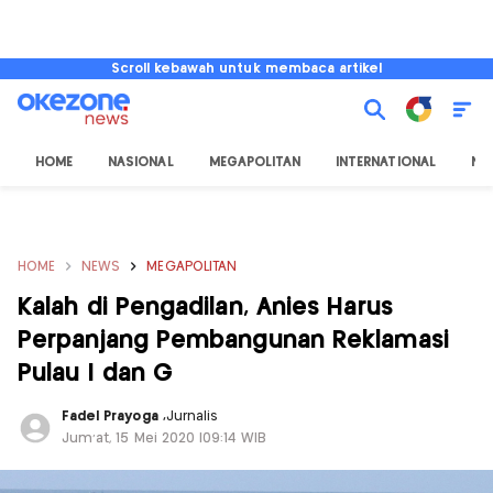
Scroll kebawah untuk membaca artikel
HOME
NASIONAL
MEGAPOLITAN
INTERNATIONAL
NU
HOME
NEWS
MEGAPOLITAN
Kalah di Pengadilan, Anies Harus
Perpanjang Pembangunan Reklamasi
Pulau I dan G
Fadel Prayoga
,
Jurnalis
Jum'at, 15 Mei 2020 |09:14 WIB