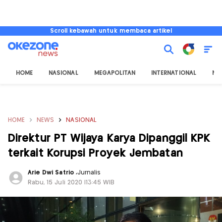
Scroll kebawah untuk membaca artikel
HOME
NASIONAL
MEGAPOLITAN
INTERNATIONAL
NU
HOME
NEWS
NASIONAL
Direktur PT Wijaya Karya Dipanggil KPK
terkait Korupsi Proyek Jembatan
Arie Dwi Satrio
,
Jurnalis
Rabu, 15 Juli 2020 |13:45 WIB