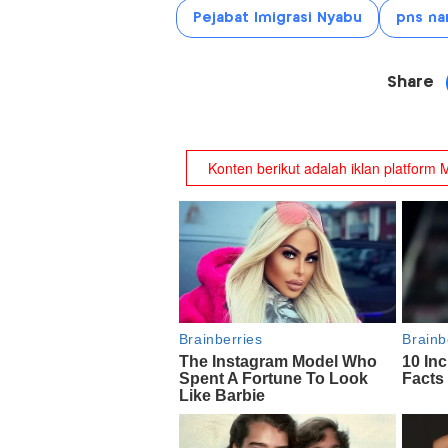
Pejabat Imigrasi Nyabu
pns na
Share