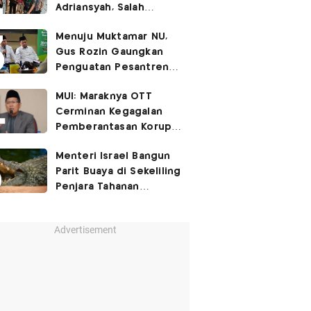
Adriansyah, Salah
Satunya Don Ritto
Menuju Muktamar NU,
Gus Rozin Gaungkan
Penguatan Pesantren
dan Ukhuwah Nahdliyah
MUI: Maraknya OTT
Cerminan Kegagalan
Pemberantasan Korupsi
Beri Efek Jera!
Menteri Israel Bangun
Parit Buaya di Sekeliling
Penjara Tahanan
Palestina
Advertisement