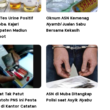
 Tes Urine Positif
Oknum ASN Kemenag
ba, Kajari
Nyambi
Jualan Sabu
paten Madiun
Bersama Kekasih
pot
at Tak Patut
ASN di Muba Ditangkap
toh! PNS Ini Pesta
Polisi saat Asyik
Nyabu
 di Kantor Catatan