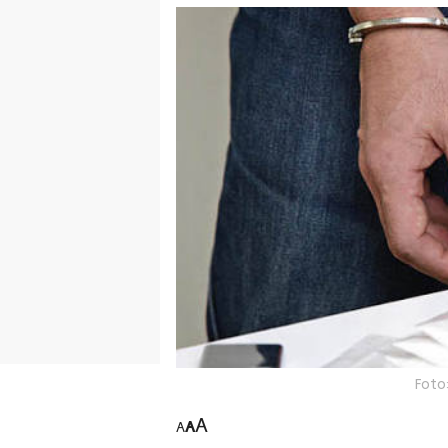
Foto
A
A
A