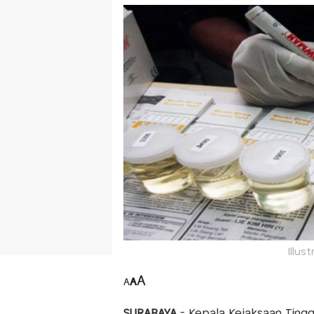
Illus
A
A
A
SURABAYA
- Kepala Kejaksaan Tinggi