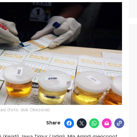
trasi (foto: dok Okezone)
Share
 (Kejati) Jawa Timur (Jatim), Mia Amiati mencopot