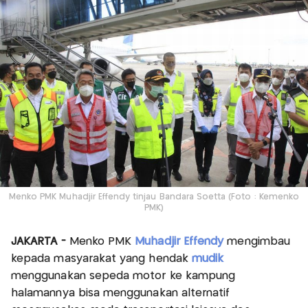
Menko PMK Muhadjir Effendy tinjau Bandara Soetta (Foto : Kemenko
PMK)
JAKARTA -
Menko PMK
Muhadjir Effendy
mengimbau
kepada masyarakat yang hendak
mudik
menggunakan sepeda motor ke kampung
halamannya bisa menggunakan alternatif