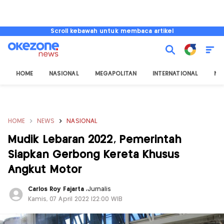
Scroll kebawah untuk membaca artikel
HOME
NASIONAL
MEGAPOLITAN
INTERNATIONAL
NU
HOME
NEWS
NASIONAL
Mudik Lebaran 2022, Pemerintah
Siapkan Gerbong Kereta Khusus
Angkut Motor
Carlos Roy Fajarta
,
Jurnalis
Kamis, 07 April 2022 |22:00 WIB