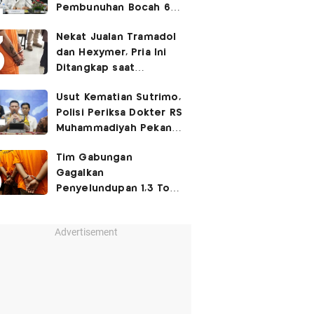
Pembunuhan Bocah 6
Tahun di Tapsel
Nekat Jualan Tramadol
Dihukum Seumur Hidup
dan Hexymer, Pria Ini
Ditangkap saat
Transaksi di Parkiran
Usut Kematian Sutrimo,
Polisi Periksa Dokter RS
Muhammadiyah Pekan
Depan
Tim Gabungan
Gagalkan
Penyelundupan 1,3 Ton
Ketamin di Bintan, 8
WNA Diamankan
Advertisement