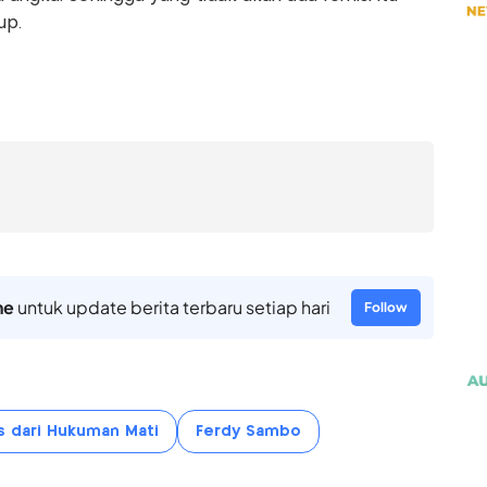
up.
ne
untuk update berita terbaru setiap hari
Follow
s dari Hukuman Mati
Ferdy Sambo