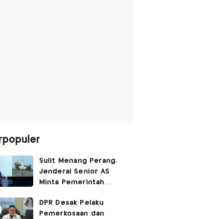
rpopuler
Sulit Menang Perang,
Jenderal Senior AS
Minta Pemerintah
Trump Cari Jalan Damai
DPR Desak Pelaku
Lawan Iran
Pemerkosaan dan