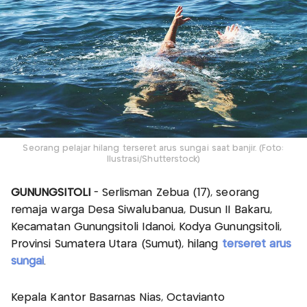
Seorang pelajar hilang terseret arus sungai saat banjir. (Foto:
Ilustrasi/Shutterstock)
GUNUNGSITOLI
- Serlisman Zebua (17), seorang
remaja warga Desa Siwalubanua, Dusun II Bakaru,
Kecamatan Gunungsitoli Idanoi, Kodya Gunungsitoli,
Provinsi Sumatera Utara (Sumut), hilang
terseret arus
sungai
.
Kepala Kantor Basarnas Nias, Octavianto