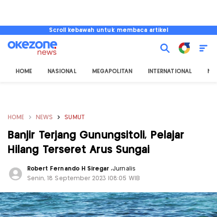
Scroll kebawah untuk membaca artikel
HOME
NASIONAL
MEGAPOLITAN
INTERNATIONAL
NU
HOME
NEWS
SUMUT
Banjir Terjang Gunungsitoli, Pelajar
Hilang Terseret Arus Sungai
Robert Fernando H Siregar
,
Jurnalis
Senin, 18 September 2023 |08:05 WIB