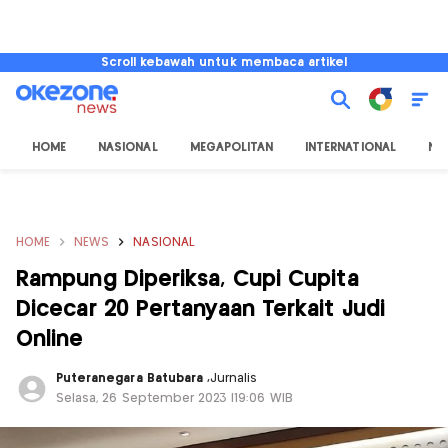
Scroll kebawah untuk membaca artikel
HOME
NASIONAL
MEGAPOLITAN
INTERNATIONAL
NU
HOME
NEWS
NASIONAL
Rampung Diperiksa, Cupi Cupita
Dicecar 20 Pertanyaan Terkait Judi
Online
Puteranegara Batubara
,
Jurnalis
Selasa, 26 September 2023 |19:06 WIB