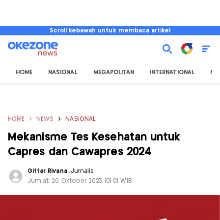
Scroll kebawah untuk membaca artikel
HOME
NASIONAL
MEGAPOLITAN
INTERNATIONAL
NU
HOME
NEWS
NASIONAL
Mekanisme Tes Kesehatan untuk
Capres dan Cawapres 2024
Giffar Rivana
,
Jurnalis
Jum'at, 20 Oktober 2023 |01:01 WIB