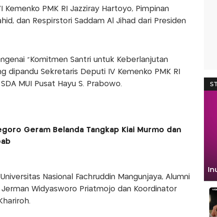
 VI Kemenko PMK RI Jazziray Hartoyo, Pimpinan
id, dan Respirstori Saddam Al Jihad dari Presiden
engenai "Komitmen Santri untuk Keberlanjutan
yang dipandu Sekretaris Deputi IV Kemenko PMK RI
 SDA MUI Pusat Hayu S. Prabowo.
egoro Geram Belanda Tangkap Kiai Murmo dan
bab
 Universitas Nasional Fachruddin Mangunjaya, Alumni
i Jerman Widyasworo Priatmojo dan Koordinator
Khariroh.