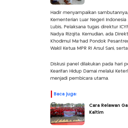
Hadir menyampaikan sambutannya, 
Kementerian Luar Negeri Indonesia A
Lubis, Pelaksana tugas direktur ICY
Nadya Rizqita. Kemudian, ada Dire
Khodimul Ma’had Pondok Pesantren 
Wakil Ketua MPR RI Arsul Sani, sert
Diskusi panel dilakukan pada hari
Kearifan Hidup Damai melalui Keterl
menjadi pembicara utama.
baca juga:
Cara Relawan Gan
Kaltim