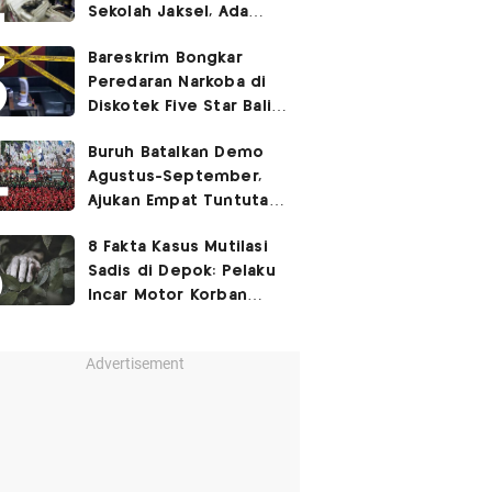
Sekolah Jaksel, Ada
Dugaan Narkoba hingga
Bareskrim Bongkar
Ruang Bunker
Peredaran Narkoba di
Diskotek Five Star Bali,
Ini Penampakannya!
Buruh Batalkan Demo
Agustus-September,
Ajukan Empat Tuntutan
ke Pemerintah
8 Fakta Kasus Mutilasi
Sadis di Depok: Pelaku
Incar Motor Korban
hingga Motif Terungkap
Advertisement