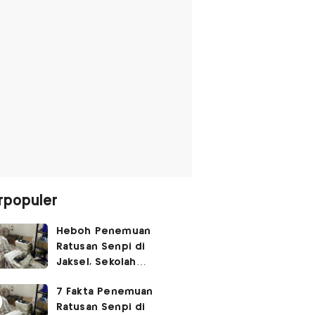
rpopuler
Heboh Penemuan
Ratusan Senpi di
Jaksel, Sekolah
Tegaskan Tak Ada
7 Fakta Penemuan
Kegiatan Eskul
Ratusan Senpi di
Menembak