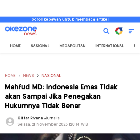
Scroll kebawah untuk membaca artikel
HOME
NASIONAL
MEGAPOLITAN
INTERNATIONAL
NU
HOME
NEWS
NASIONAL
Mahfud MD: Indonesia Emas Tidak
akan Sampai Jika Penegakan
Hukumnya Tidak Benar
Giffar Rivana
,
Jurnalis
Selasa, 21 November 2023 |20:14 WIB