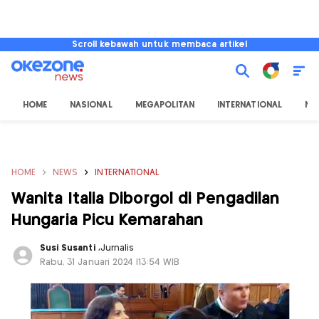
Scroll kebawah untuk membaca artikel
HOME
NASIONAL
MEGAPOLITAN
INTERNATIONAL
NU
HOME
NEWS
INTERNATIONAL
Wanita Italia Diborgol di Pengadilan
Hungaria Picu Kemarahan
Susi Susanti
,
Jurnalis
Rabu, 31 Januari 2024 |13:54 WIB