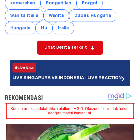
kemarahan
Pengadilan
Borgol
wanita Italia
Wanita
Dubes Hungaria
Hungaria
Hu
Italia
Lihat Berita Terkait
Live Now
LIVE SINGAPURA VS INDONESIA | LIVE REACTION