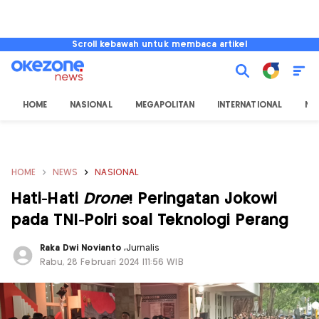
Scroll kebawah untuk membaca artikel
HOME
NASIONAL
MEGAPOLITAN
INTERNATIONAL
NU
HOME
NEWS
NASIONAL
Hati-Hati
Drone
! Peringatan Jokowi
pada TNI-Polri soal Teknologi Perang
Raka Dwi Novianto
,
Jurnalis
Rabu, 28 Februari 2024 |11:56 WIB