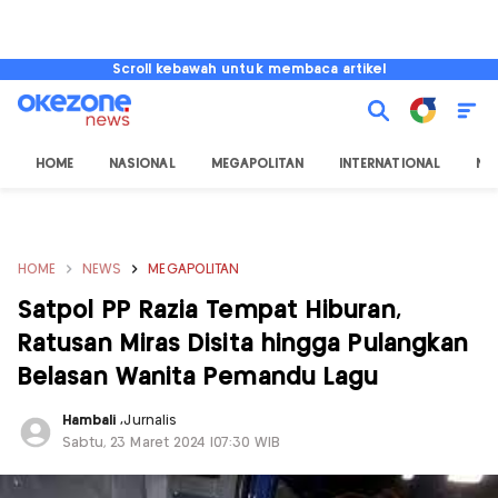
Scroll kebawah untuk membaca artikel
HOME
NASIONAL
MEGAPOLITAN
INTERNATIONAL
NU
HOME
NEWS
MEGAPOLITAN
Satpol PP Razia Tempat Hiburan,
Ratusan Miras Disita hingga Pulangkan
Belasan Wanita Pemandu Lagu
Hambali
,
Jurnalis
Sabtu, 23 Maret 2024 |07:30 WIB