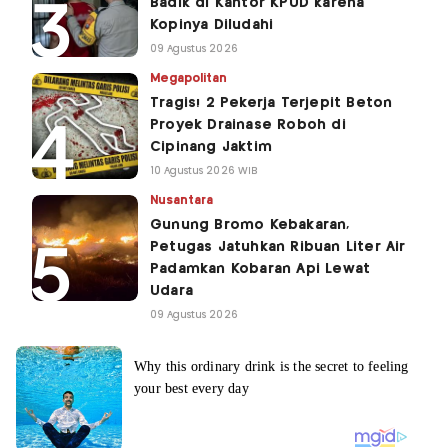
Badik di Kantor KPUD karena
Kopinya Diludahi
09 Agustus 2026
Megapolitan
Tragis! 2 Pekerja Terjepit Beton
Proyek Drainase Roboh di
Cipinang Jaktim
10 Agustus 2026 WIB
Nusantara
Gunung Bromo Kebakaran,
Petugas Jatuhkan Ribuan Liter Air
Padamkan Kobaran Api Lewat
Udara
09 Agustus 2026