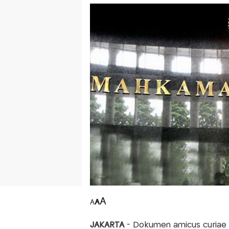
A
A
A
JAKARTA
- Dokumen amicus curiae 