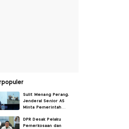
rpopuler
Sulit Menang Perang,
Jenderal Senior AS
Minta Pemerintah
Trump Cari Jalan Damai
DPR Desak Pelaku
Lawan Iran
Pemerkosaan dan