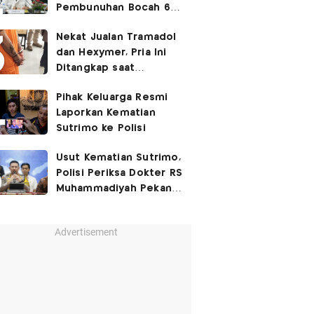
Pembunuhan Bocah 6
Tahun di Tapsel
Nekat Jualan Tramadol
Dihukum Seumur Hidup
dan Hexymer, Pria Ini
Ditangkap saat
Transaksi di Parkiran
Pihak Keluarga Resmi
Laporkan Kematian
Sutrimo ke Polisi
Usut Kematian Sutrimo,
Polisi Periksa Dokter RS
Muhammadiyah Pekan
Depan
Advertisement