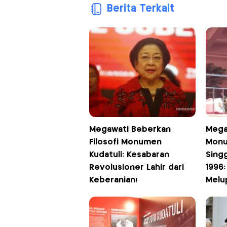
Berita Terkait
Megawati Beberkan
Mega
Filosofi Monumen
Monu
Kudatuli: Kesabaran
Singg
Revolusioner Lahir dari
1996:
Keberanian!
Melu