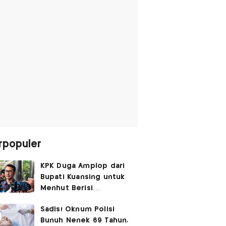
rpopuler
KPK Duga Amplop dari
Bupati Kuansing untuk
Menhut Berisi
SGD14.000,
Sadis! Oknum Polisi
Pengembaliannya
Bunuh Nenek 69 Tahun,
Belum Utuh