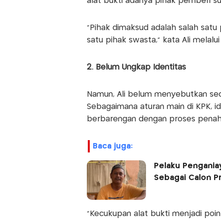
alat bukti adanya pihak pemberi su
"Pihak dimaksud adalah salah satu
satu pihak swasta," kata Ali melalui
2. Belum Ungkap Identitas
Namun, Ali belum menyebutkan secar
Sebagaimana aturan main di KPK, i
berbarengan dengan proses penah
baca juga:
Pelaku Penganiay
Sebagai Calon Pr
"Kecukupan alat bukti menjadi poi