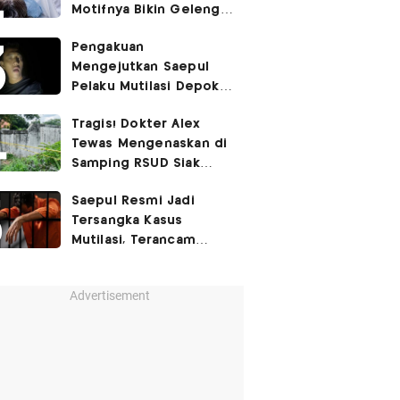
Motifnya Bikin Geleng
Kepala
Pengakuan
Mengejutkan Saepul
Pelaku Mutilasi Depok:
Murka Digerayangi
Tragis! Dokter Alex
Korban di Kontrakan
Tewas Mengenaskan di
Samping RSUD Siak
Akibat Suntikan
Saepul Resmi Jadi
Rocuronium
Tersangka Kasus
Mutilasi, Terancam
Penjara Seumur Hidup!
Advertisement