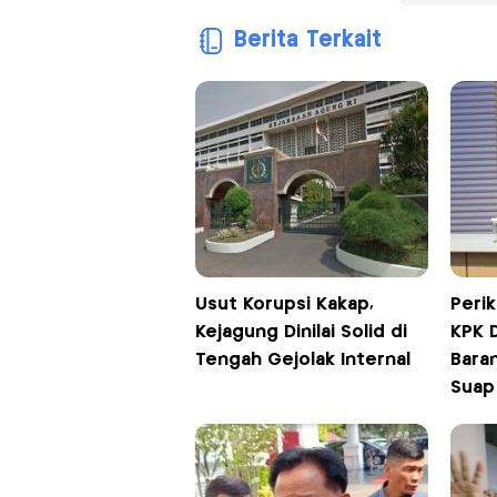
Berita Terkait
Usut Korupsi Kakap,
Perik
Kejagung Dinilai Solid di
KPK 
Tengah Gejolak Internal
Baran
Suap