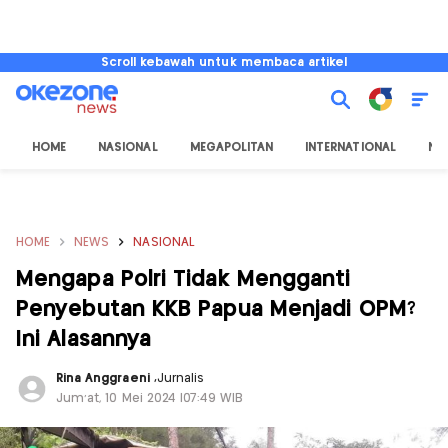
Scroll kebawah untuk membaca artikel
HOME
NASIONAL
MEGAPOLITAN
INTERNATIONAL
NU
HOME
NEWS
NASIONAL
Mengapa Polri Tidak Mengganti
Penyebutan KKB Papua Menjadi OPM?
Ini Alasannya
Rina Anggraeni
,
Jurnalis
Jum'at, 10 Mei 2024 |07:49 WIB