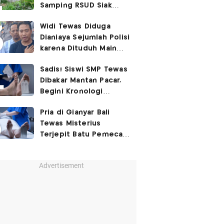
Samping RSUD Siak
Akibat Suntikan
Widi Tewas Diduga
Rocuronium
Dianiaya Sejumlah Polisi
karena Dituduh Main
Judol
Sadis! Siswi SMP Tewas
Dibakar Mantan Pacar,
Begini Kronologi
Lengkapnya
Pria di Gianyar Bali
Tewas Misterius
Terjepit Batu Pemecah
Ombak
Advertisement