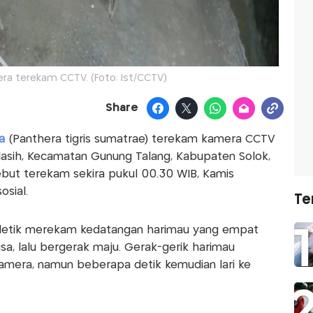
a terekam CCTV. (Foto: Ist/CCTV)
Share
a
(Panthera tigris sumatrae) terekam kamera CCTV
elasih, Kecamatan Gunung Talang, Kabupaten Solok,
ebut terekam sekira pukul 00.30 WIB, Kamis
osial.
Te
5 detik merekam kedatangan harimau yang empat
a, lalu bergerak maju. Gerak-gerik harimau
amera, namun beberapa detik kemudian lari ke