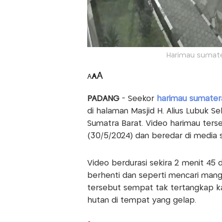
Harimau sumater
A
A
A
PADANG
- Seekor
harimau sumater
di halaman Masjid H. Alius Lubuk S
Sumatra Barat. Video harimau ters
(30/5/2024) dan beredar di media s
Video berdurasi sekira 2 menit 4
berhenti dan seperti mencari mangs
tersebut sempat tak tertangkap k
hutan di tempat yang gelap.