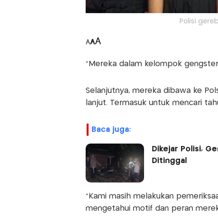
Polisi ger
A
A
A
"Mereka dalam kelompok gengster 
Selanjutnya, mereka dibawa ke Pol
lanjut. Termasuk untuk mencari ta
baca juga:
Dikejar Polisi, 
Ditinggal
"Kami masih melakukan pemeriksaa
mengetahui motif dan peran merek