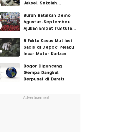
Jaksel, Sekolah
Tegaskan Tak Ada
Buruh Batalkan Demo
Kegiatan Eskul
Agustus-September,
Menembak
Ajukan Empat Tuntutan
ke Pemerintah
8 Fakta Kasus Mutilasi
Sadis di Depok: Pelaku
Incar Motor Korban
hingga Motif Terungkap
Bogor Diguncang
Gempa Dangkal,
Berpusat di Darat!
Advertisement