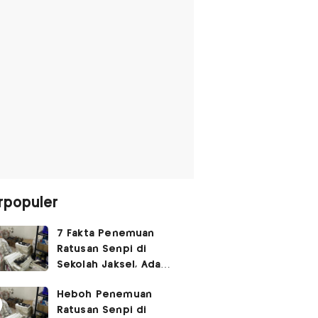
rpopuler
7 Fakta Penemuan
Ratusan Senpi di
Sekolah Jaksel, Ada
Dugaan Narkoba hingga
Heboh Penemuan
Ruang Bunker
Ratusan Senpi di