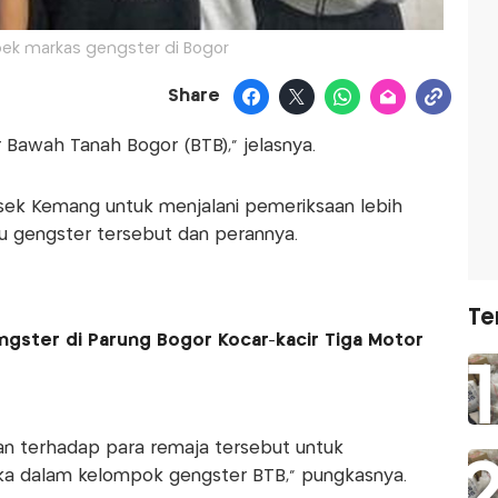
ebek markas gengster di Bogor
Share
Bawah Tanah Bogor (BTB)," jelasnya.
sek Kemang untuk menjalani pemeriksaan lebih
hu gengster tersebut dan perannya.
Te
Gengster di Parung Bogor Kocar-kacir Tiga Motor
n terhadap para remaja tersebut untuk
a dalam kelompok gengster BTB," pungkasnya.