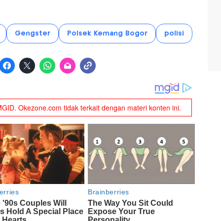
Gengster
Polsek Kemang Bogor
polisi