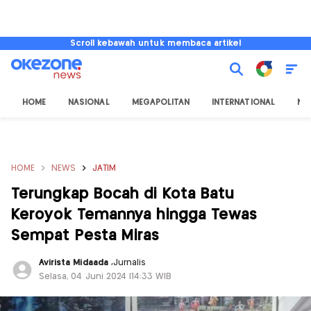
Scroll kebawah untuk membaca artikel
HOME
NASIONAL
MEGAPOLITAN
INTERNATIONAL
NU
HOME
NEWS
JATIM
Terungkap Bocah di Kota Batu
Keroyok Temannya hingga Tewas
Sempat Pesta Miras
Avirista Midaada
,
Jurnalis
Selasa, 04 Juni 2024 |14:33 WIB