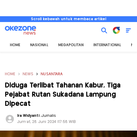
Scroll kebawah untuk membaca artikel
HOME
NASIONAL
MEGAPOLITAN
INTERNATIONAL
NU
HOME
NEWS
NUSANTARA
Diduga Terlibat Tahanan Kabur, Tiga
Pejabat Rutan Sukadana Lampung
Dipecat
Ira Widyanti
,
Jurnalis
Jum'at, 28 Juni 2024 |17:58 WIB