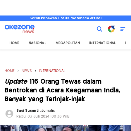
Scroll kebawah untuk membaca artikel
HOME
NASIONAL
MEGAPOLITAN
INTERNATIONAL
NU
HOME
NEWS
INTERNATIONAL
Update
116 Orang Tewas dalam
Bentrokan di Acara Keagamaan India,
Banyak yang Terinjak-injak
Susi Susanti
,
Jurnalis
Rabu, 03 Juli 2024 |08:36 WIB