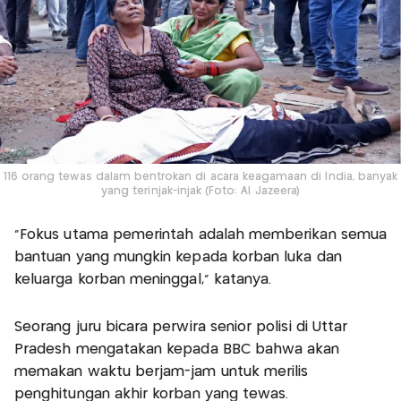
116 orang tewas dalam bentrokan di acara keagamaan di India, banyak
yang terinjak-injak (Foto: Al Jazeera)
“Fokus utama pemerintah adalah memberikan semua
bantuan yang mungkin kepada korban luka dan
keluarga korban meninggal,” katanya.
Seorang juru bicara perwira senior polisi di Uttar
Pradesh mengatakan kepada BBC bahwa akan
memakan waktu berjam-jam untuk merilis
penghitungan akhir korban yang tewas.