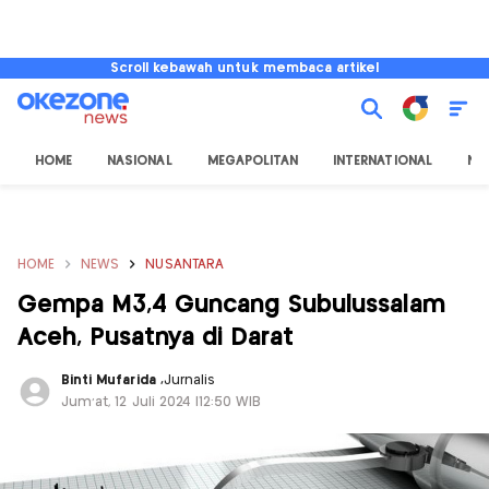
Scroll kebawah untuk membaca artikel
HOME
NASIONAL
MEGAPOLITAN
INTERNATIONAL
NU
HOME
NEWS
NUSANTARA
Gempa M3,4 Guncang Subulussalam
Aceh, Pusatnya di Darat
Binti Mufarida
,
Jurnalis
Jum'at, 12 Juli 2024 |12:50 WIB