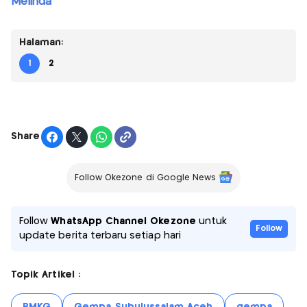
Melinda
Halaman:
1
2
Share
Follow Okezone di Google News
Follow
WhatsApp Channel Okezone
untuk
Follow
update berita terbaru setiap hari
Topik Artikel :
BMKG
Gempa Subulussalam Aceh
gempa