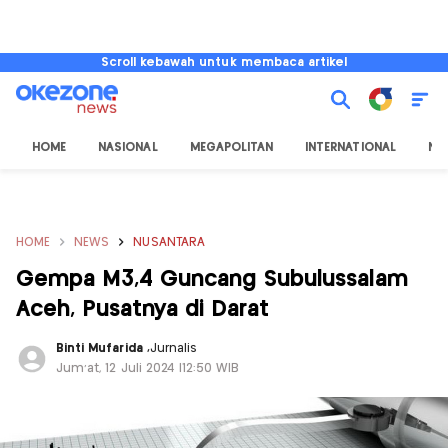
Scroll kebawah untuk membaca artikel
HOME
NASIONAL
MEGAPOLITAN
INTERNATIONAL
NU
HOME
NEWS
NUSANTARA
Gempa M3,4 Guncang Subulussalam
Aceh, Pusatnya di Darat
Binti Mufarida
,
Jurnalis
Jum'at, 12 Juli 2024 |12:50 WIB