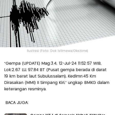
Ilustrasi (Foto: Dok Istimewa/Okezone)
“Gempa (UPDATE) Mag:3.4, 12-Jul-24 11:52:57 WIB,
Lok:2.67 LU, 97.84 BT (Pusat gempa berada di darat
19 km barat laut Subulussalam), Kedlmn:45 Km
Dirasakan (MMI) II Simpang Kiri,” ungkap BMKG dalam
keterangan resminya.
BACA JUGA: