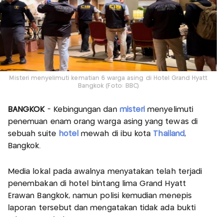
Misteri menyelimuti kematian 6 warga asing di Hotel Grand Hyatt
Bangkok (Foto: BBC)
BANGKOK
- Kebingungan dan
misteri
menyelimuti
penemuan enam orang warga asing yang tewas di
sebuah suite
hotel
mewah di ibu kota
Thailand
,
Bangkok.
Media lokal pada awalnya menyatakan telah terjadi
penembakan di hotel bintang lima Grand Hyatt
Erawan Bangkok, namun polisi kemudian menepis
laporan tersebut dan mengatakan tidak ada bukti