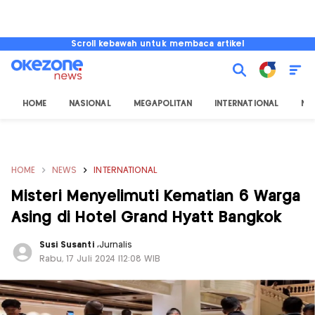
Scroll kebawah untuk membaca artikel
HOME
NASIONAL
MEGAPOLITAN
INTERNATIONAL
NU
HOME
NEWS
INTERNATIONAL
Misteri Menyelimuti Kematian 6 Warga
Asing di Hotel Grand Hyatt Bangkok
Susi Susanti
,
Jurnalis
Rabu, 17 Juli 2024 |12:08 WIB