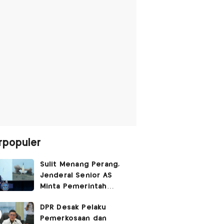
rpopuler
Sulit Menang Perang,
Jenderal Senior AS
Minta Pemerintah
Trump Cari Jalan Damai
DPR Desak Pelaku
Lawan Iran
Pemerkosaan dan