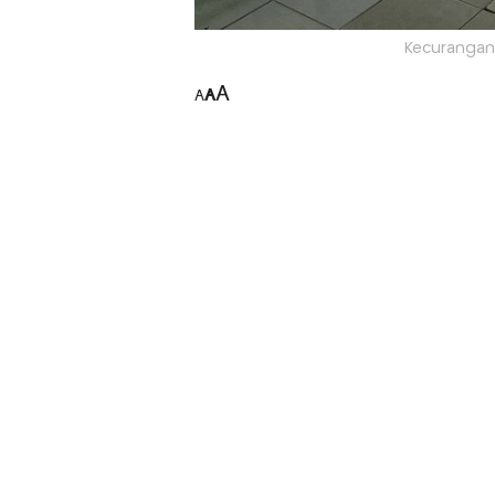
Kecurangan 
A
A
A