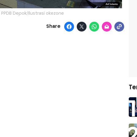
PPDB Depok/Ilustrasi okezone
Share
Te