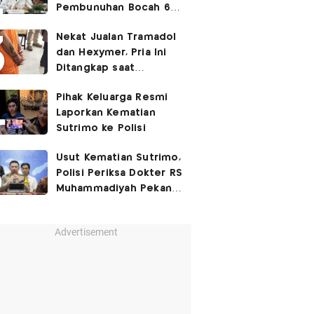
Pembunuhan Bocah 6
Tahun di Tapsel
Nekat Jualan Tramadol
Dihukum Seumur Hidup
dan Hexymer, Pria Ini
Ditangkap saat
Transaksi di Parkiran
Pihak Keluarga Resmi
Laporkan Kematian
Sutrimo ke Polisi
Usut Kematian Sutrimo,
Polisi Periksa Dokter RS
Muhammadiyah Pekan
Depan
Advertisement