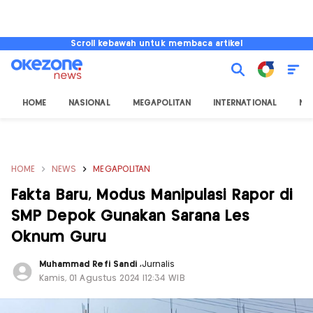
Scroll kebawah untuk membaca artikel
HOME
NASIONAL
MEGAPOLITAN
INTERNATIONAL
NU
HOME
NEWS
MEGAPOLITAN
Fakta Baru, Modus Manipulasi Rapor di
SMP Depok Gunakan Sarana Les
Oknum Guru
Muhammad Refi Sandi
,
Jurnalis
Kamis, 01 Agustus 2024 |12:34 WIB