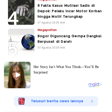
8 Fakta Kasus Mutilasi Sadis di
Depok: Pelaku Incar Motor Korban
hingga Motif Terungkap
07 Agustus 2026 WIB
Megapolitan
Bogor Diguncang Gempa Dangkal,
Berpusat di Darat!
07 Agustus 2026 WIB
Telusuri berita news lainnya