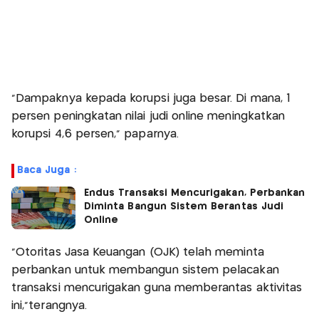
"Dampaknya kepada korupsi juga besar. Di mana, 1
persen peningkatan nilai judi online meningkatkan
korupsi 4,6 persen," paparnya.
Baca Juga :
Endus Transaksi Mencurigakan, Perbankan
Diminta Bangun Sistem Berantas Judi
Online
"Otoritas Jasa Keuangan (OJK) telah meminta
perbankan untuk membangun sistem pelacakan
transaksi mencurigakan guna memberantas aktivitas
ini,”terangnya.