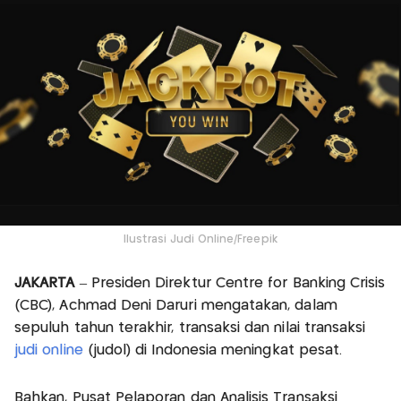
Ilustrasi Judi Online/Freepik
JAKARTA
– Presiden Direktur Centre for Banking Crisis
(CBC), Achmad Deni Daruri mengatakan, dalam
sepuluh tahun terakhir, transaksi dan nilai transaksi
judi online
(judol) di Indonesia meningkat pesat.
Bahkan, Pusat Pelaporan dan Analisis Transaksi