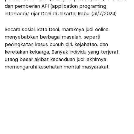
dan pemberian API (application programing
interface)," ujar Deni di Jakarta, Rabu (31/7/2024).
Secara sosial, kata Deni, maraknya judi online
menyebabkan berbagai masalah, seperti
peningkatan kasus bunuh diri, kejahatan, dan
keretakan keluarga. Banyak individu yang terjerat
utang besar akibat kecanduan judi, akhirnya
memengaruhi kesehatan mental masyarakat.