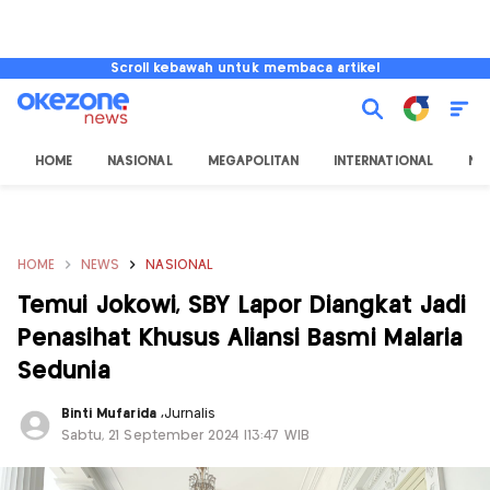
Scroll kebawah untuk membaca artikel
HOME
NASIONAL
MEGAPOLITAN
INTERNATIONAL
NU
HOME
NEWS
NASIONAL
Temui Jokowi, SBY Lapor Diangkat Jadi
Penasihat Khusus Aliansi Basmi Malaria
Sedunia
Binti Mufarida
,
Jurnalis
Sabtu, 21 September 2024 |13:47 WIB