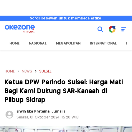
Scroll kebawah untuk membaca artikel
HOME
NASIONAL
MEGAPOLITAN
INTERNATIONAL
NU
HOME
NEWS
SULSEL
Ketua DPW Perindo Sulsel: Harga Mati
Bagi Kami Dukung SAR-Kanaah di
Pilbup Sidrap
Erwin Eka Pratama
,
Jurnalis
Selasa, 01 Oktober 2024 |15:20 WIB