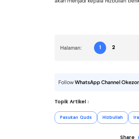
akan menjadi kepala Hizbullah beri
Halaman:
1
2
Follow
WhatsApp Channel Okezo
Topik Artikel :
Pasukan Quds
Hizbullah
Ir
Share