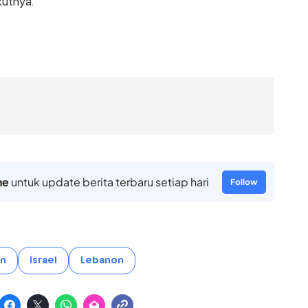
kutnya.
ne
untuk update berita terbaru setiap hari
Follow
an
Israel
Lebanon