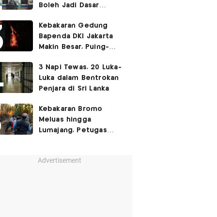
Boleh Jadi Dasar
Perbedaan Kualitas
Kebakaran Gedung
Layanan Kesehatan
Bapenda DKI Jakarta
Makin Besar, Puing-
Puing Berjatuhan
3 Napi Tewas, 20 Luka-
Luka dalam Bentrokan
Penjara di Sri Lanka
Kebakaran Bromo
Meluas hingga
Lumajang, Petugas
Gabungan Buat Sekat
Api
Advertisement