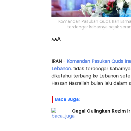
Komandan Pasukan Quds Iran Esmail
terdengar kabarnya sejak seran
A
A
A
IRAN
-
Komandan Pasukan Quds Iran
Lebanon
, tidak terdengar kabarnya 
diketahui terbang ke Lebanon set
Hassan Nasrallah bulan lalu dalam
Baca Juga:
Gagal Gulingkan Rezim I