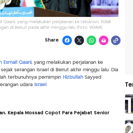
 Qaani, yang melakukan perjalanan ke Lebanon, tidak
gan di Beirut pada akhir minggu lalu (Foto: WANA)
Share
 Esmail Qaani
, yang melakukan perjalanan ke
sejak serangan Israel di Beirut akhir minggu lalu. Dia
elah terbunuhnya pemimpin
Hizbullah
Sayyed
Te
 serangan udara
Israel
.
ran, Kepala Mossad Copot Para Pejabat Senior