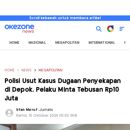
Scroll kebawah untuk membaca artikel
HOME
NASIONAL
MEGAPOLITAN
INTERNATIONAL
NU
HOME
NEWS
MEGAPOLITAN
Polisi Usut Kasus Dugaan Penyekapan
di Depok, Pelaku Minta Tebusan Rp10
Juta
Irfan Ma'ruf
,
Jurnalis
Kamis, 10 Oktober 2024 |10:00 WIB