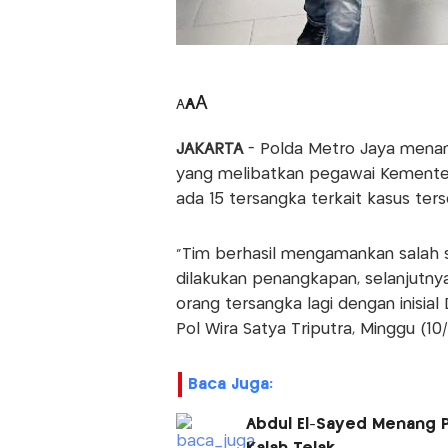
A
A
A
JAKARTA
- Polda Metro Jaya menan
yang melibatkan pegawai Kementeri
ada 15 tersangka terkait kasus ters
"Tim berhasil mengamankan salah s
dilakukan penangkapan, selanjutn
orang tersangka lagi dengan inisia
Pol Wira Satya Triputra, Minggu (10/
Baca Juga:
Abdul El-Sayed Menang P