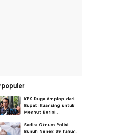
rpopuler
KPK Duga Amplop dari
Bupati Kuansing untuk
Menhut Berisi
SGD14.000,
Sadis! Oknum Polisi
Pengembaliannya
Bunuh Nenek 69 Tahun,
Belum Utuh