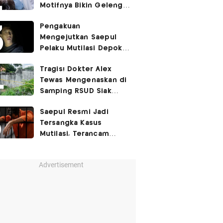
Motifnya Bikin Geleng
Kepala
Pengakuan
Mengejutkan Saepul
Pelaku Mutilasi Depok:
Murka Digerayangi
Tragis! Dokter Alex
Korban di Kontrakan
Tewas Mengenaskan di
Samping RSUD Siak
Akibat Suntikan
Saepul Resmi Jadi
Rocuronium
Tersangka Kasus
Mutilasi, Terancam
Penjara Seumur Hidup!
Advertisement