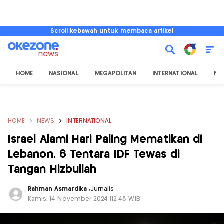
Scroll kebawah untuk membaca artikel
HOME
NASIONAL
MEGAPOLITAN
INTERNATIONAL
NU
HOME
NEWS
INTERNATIONAL
Israel Alami Hari Paling Mematikan di
Lebanon, 6 Tentara IDF Tewas di
Tangan Hizbullah
Rahman Asmardika
,
Jurnalis
Kamis, 14 November 2024 |12:48 WIB