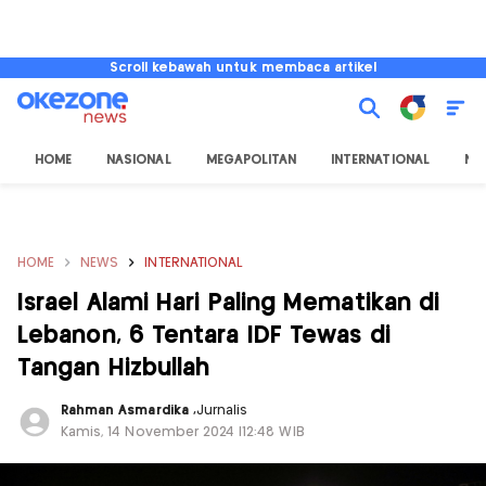
Scroll kebawah untuk membaca artikel
HOME
NASIONAL
MEGAPOLITAN
INTERNATIONAL
NU
HOME
NEWS
INTERNATIONAL
Israel Alami Hari Paling Mematikan di
Lebanon, 6 Tentara IDF Tewas di
Tangan Hizbullah
Rahman Asmardika
,
Jurnalis
Kamis, 14 November 2024 |12:48 WIB