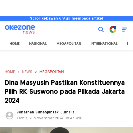
Scroll kebawah untuk membaca artikel
HOME
NASIONAL
MEGAPOLITAN
INTERNATIONAL
NU
HOME
NEWS
MEGAPOLITAN
Dina Masyusin Pastikan Konstituennya
Pilih RK-Suswono pada Pilkada Jakarta
2024
Jonathan Simanjuntak
,
Jurnalis
Kamis, 21 November 2024 |18:47 WIB