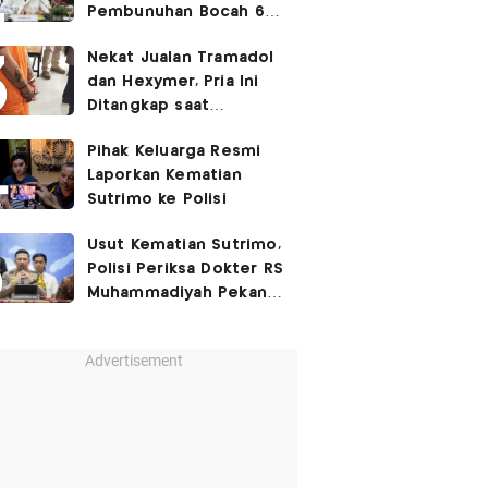
Pembunuhan Bocah 6
Tahun di Tapsel
Nekat Jualan Tramadol
Dihukum Seumur Hidup
dan Hexymer, Pria Ini
Ditangkap saat
Transaksi di Parkiran
Pihak Keluarga Resmi
Laporkan Kematian
Sutrimo ke Polisi
Usut Kematian Sutrimo,
Polisi Periksa Dokter RS
Muhammadiyah Pekan
Depan
Advertisement