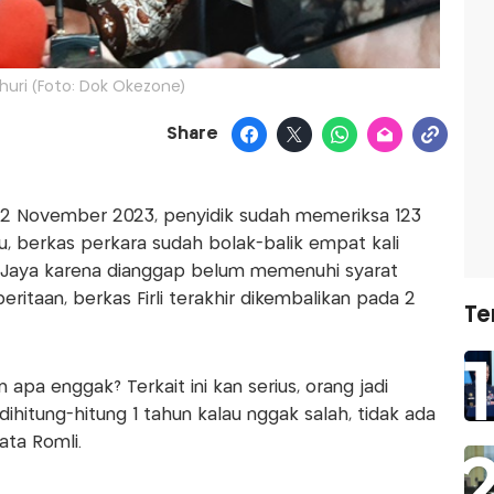
Bahuri (Foto: Dok Okezone)
Share
2 November 2023, penyidik sudah memeriksa 123
itu, berkas perkara sudah bolak-balik empat kali
o Jaya karena dianggap belum memenuhi syarat
ritaan, berkas Firli terakhir dikembalikan pada 2
Te
n apa enggak? Terkait ini kan serius, orang jadi
 dihitung-hitung 1 tahun kalau nggak salah, tidak ada
ata Romli.