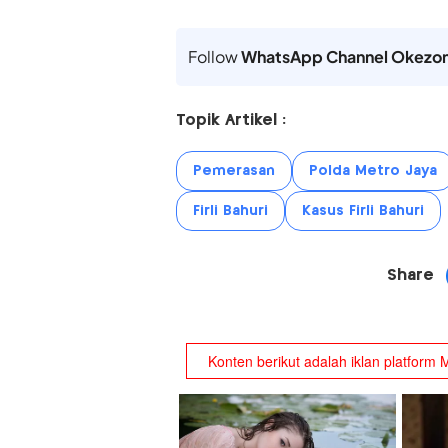
Follow
WhatsApp Channel Okezo
Topik Artikel :
Pemerasan
Polda Metro Jaya
Firli Bahuri
Kasus Firli Bahuri
Share