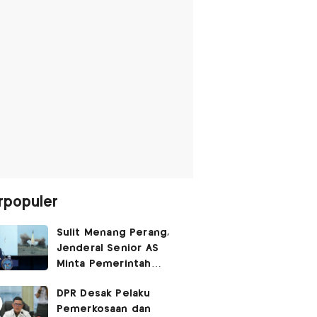
rpopuler
Sulit Menang Perang,
Jenderal Senior AS
Minta Pemerintah
Trump Cari Jalan Damai
DPR Desak Pelaku
Lawan Iran
Pemerkosaan dan