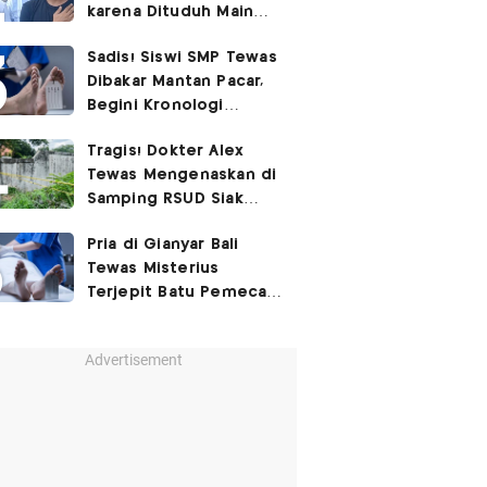
karena Dituduh Main
Judol
Sadis! Siswi SMP Tewas
Dibakar Mantan Pacar,
Begini Kronologi
Lengkapnya
Tragis! Dokter Alex
Tewas Mengenaskan di
Samping RSUD Siak
Akibat Suntikan
Pria di Gianyar Bali
Rocuronium
Tewas Misterius
Terjepit Batu Pemecah
Ombak
Advertisement