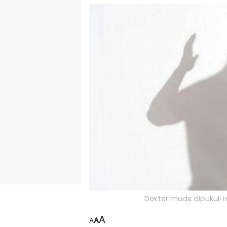
Dokter muda dipukuli re
A
A
A