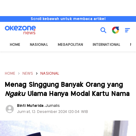
Scroll kebawah untuk membaca artikel
HOME
NASIONAL
MEGAPOLITAN
INTERNATIONAL
NU
HOME
NEWS
NASIONAL
Menag Singgung Banyak Orang yang
Ngaku
Ulama Hanya Modal Kartu Nama
Binti Mufarida
,
Jurnalis
Jum'at, 13 Desember 2024 |20:04 WIB