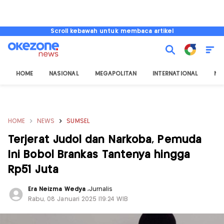
Scroll kebawah untuk membaca artikel
HOME
NASIONAL
MEGAPOLITAN
INTERNATIONAL
NU
HOME
NEWS
SUMSEL
Terjerat Judol dan Narkoba, Pemuda
Ini Bobol Brankas Tantenya hingga
Rp51 Juta
Era Neizma Wedya
,
Jurnalis
Rabu, 08 Januari 2025 |19:24 WIB