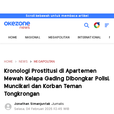
Scroll kebawah untuk membaca artikel
HOME
NASIONAL
MEGAPOLITAN
INTERNATIONAL
NU
HOME
NEWS
MEGAPOLITAN
Kronologi Prostitusi di Apartemen
Mewah Kelapa Gading Dibongkar Polisi,
Muncikari dan Korban Teman
Tongkrongan
Jonathan Simanjuntak
,
Jurnalis
Selasa, 04 Februari 2025 |13:45 WIB