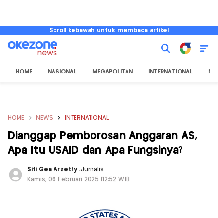
Scroll kebawah untuk membaca artikel
HOME
NASIONAL
MEGAPOLITAN
INTERNATIONAL
NU
HOME
NEWS
INTERNATIONAL
Dianggap Pemborosan Anggaran AS,
Apa Itu USAID dan Apa Fungsinya?
Siti Gea Arzetty
,
Jurnalis
Kamis, 06 Februari 2025 |12:52 WIB