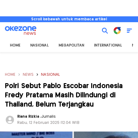
Scroll kebawah untuk membaca artikel
HOME
NASIONAL
MEGAPOLITAN
INTERNATIONAL
NU
HOME
NEWS
NASIONAL
Polri Sebut Pablo Escobar Indonesia
Fredy Pratama Masih Dilindungi di
Thailand, Belum Terjangkau
Riana Rizkia
,
Jurnalis
Rabu, 12 Februari 2025 |12:04 WIB