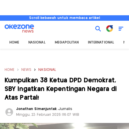
Scroll kebawah untuk membaca artikel
HOME
NASIONAL
MEGAPOLITAN
INTERNATIONAL
NU
HOME
NEWS
NASIONAL
Kumpulkan 38 Ketua DPD Demokrat,
SBY Ingatkan Kepentingan Negara di
Atas Partai!
Jonathan Simanjuntak
,
Jurnalis
Minggu, 23 Februari 2025 |16:07 WIB