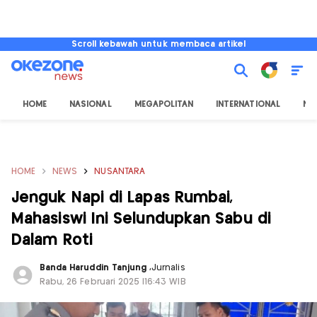
Scroll kebawah untuk membaca artikel
HOME
NASIONAL
MEGAPOLITAN
INTERNATIONAL
NU
HOME
NEWS
NUSANTARA
Jenguk Napi di Lapas Rumbai,
Mahasiswi Ini Selundupkan Sabu di
Dalam Roti
Banda Haruddin Tanjung
,
Jurnalis
Rabu, 26 Februari 2025 |16:43 WIB