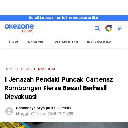
Scroll kebawah untuk membaca artikel
HOME
NASIONAL
MEGAPOLITAN
INTERNATIONAL
NU
HOME
NEWS
NASIONAL
1 Jenazah Pendaki Puncak Cartensz
Rombongan Fiersa Besari Berhasil
Dievakuasi
Danandaya Arya putra
,
Jurnalis
Minggu, 02 Maret 2025 |17:51 WIB