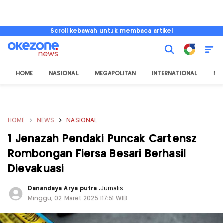
Scroll kebawah untuk membaca artikel
HOME
NASIONAL
MEGAPOLITAN
INTERNATIONAL
NU
HOME
NEWS
NASIONAL
1 Jenazah Pendaki Puncak Cartensz
Rombongan Fiersa Besari Berhasil
Dievakuasi
Danandaya Arya putra
,
Jurnalis
Minggu, 02 Maret 2025 |17:51 WIB